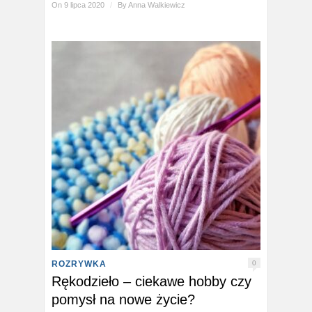
On 9 lipca 2020
/
By
Anna Walkiewicz
ROZRYWKA
0
Rękodzieło – ciekawe hobby czy
pomysł na nowe życie?